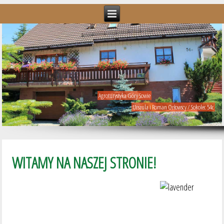
Agroturystyka Góry Sowie
Urszula i Roman Orłowscy / Sokolec 54c
WITAMY NA NASZEJ STRONIE!